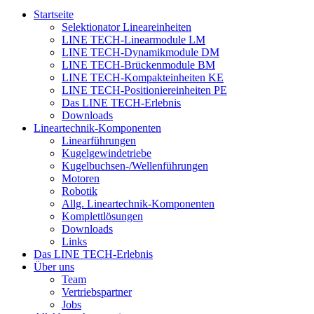
Startseite
Selektionator Lineareinheiten
LINE TECH-Linearmodule LM
LINE TECH-Dynamikmodule DM
LINE TECH-Brückenmodule BM
LINE TECH-Kompakteinheiten KE
LINE TECH-Positioniereinheiten PE
Das LINE TECH-Erlebnis
Downloads
Lineartechnik-Komponenten
Linearführungen
Kugelgewindetriebe
Kugelbuchsen-/Wellenführungen
Motoren
Robotik
Allg. Lineartechnik-Komponenten
Komplettlösungen
Downloads
Links
Das LINE TECH-Erlebnis
Über uns
Team
Vertriebspartner
Jobs