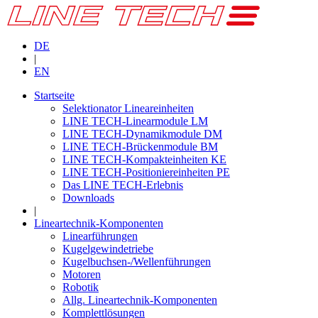
DE
|
EN
Startseite
Selektionator Lineareinheiten
LINE TECH-Linearmodule LM
LINE TECH-Dynamikmodule DM
LINE TECH-Brückenmodule BM
LINE TECH-Kompakteinheiten KE
LINE TECH-Positioniereinheiten PE
Das LINE TECH-Erlebnis
Downloads
|
Lineartechnik-Komponenten
Linearführungen
Kugelgewindetriebe
Kugelbuchsen-/Wellenführungen
Motoren
Robotik
Allg. Lineartechnik-Komponenten
Komplettlösungen