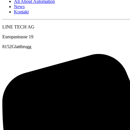
All About Automation
News
Kontakt
LINE TECH AG
Europastrasse 19
8152Glattbrugg