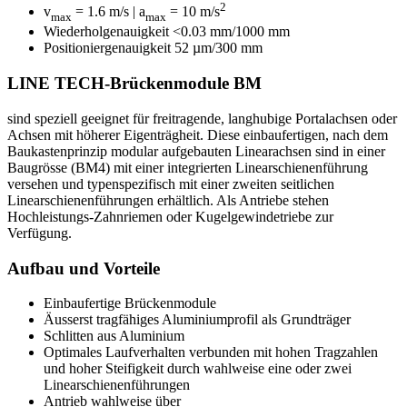
2
v
= 1.6 m/s | a
= 10 m/s
max
max
Wiederholgenauigkeit <0.03 mm/1000 mm
Positioniergenauigkeit 52 µm/300 mm
LINE TECH-Brückenmodule BM
sind speziell geeignet für freitragende, langhubige Portalachsen oder
Achsen mit höherer Eigenträgheit. Diese einbaufertigen, nach dem
Baukastenprinzip modular aufgebauten Linearachsen sind in einer
Baugrösse (BM4) mit einer integrierten Linearschienenführung
versehen und typenspezifisch mit einer zweiten seitlichen
Linearschienenführungen erhältlich. Als Antriebe stehen
Hochleistungs-Zahnriemen oder Kugelgewindetriebe zur
Verfügung.
Aufbau und Vorteile
Einbaufertige Brückenmodule
Äusserst tragfähiges Aluminiumprofil als Grundträger
Schlitten aus Aluminium
Optimales Laufverhalten verbunden mit hohen Tragzahlen
und hoher Steifigkeit durch wahlweise eine oder zwei
Linearschienenführungen
Antrieb wahlweise über