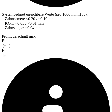
Systembedingt erreichbare Werte (pro 1000 mm Hub):
– Zahnriemen: <0.20 / <0.10 mm
– KGT: <0.03 / <0.01 mm
– Zahnstange: <0.04 mm
Profilquerschnitt max.
B
H