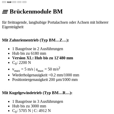
Brückenmodule BM
für freitragende, langhubige Portalachsen oder Achsen mit höherer
Eigenträgheit
Mit Zahnriementrieb (Typ BM…Z…):
1 Baugrösse in 2 Ausführungen
Hub bis zu 6180 mm
Version XL: Hub bis zu 12'480 mm
C
: 2200 N
0
2
v
= 5 m/s | a
= 50 m/s
max
max
Wiederholgenauigkeit <0.2 mm/1000 mm
Positioniergenauigkeit 200 µm/1000 mm
Mit Kugelgewindetrieb (Typ BM…R…):
1 Baugrösse in 3 Ausführungen
Hub bis zu 3000 mm
C
: 5705 N | C: 4912 N
0