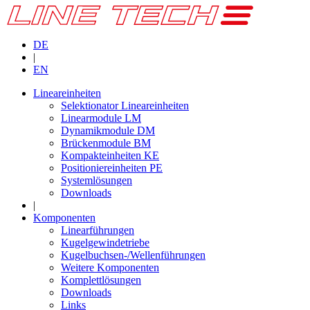
DE
|
EN
Lineareinheiten
Selektionator Lineareinheiten
Linearmodule LM
Dynamikmodule DM
Brückenmodule BM
Kompakteinheiten KE
Positioniereinheiten PE
Systemlösungen
Downloads
|
Komponenten
Linearführungen
Kugelgewindetriebe
Kugelbuchsen-/Wellenführungen
Weitere Komponenten
Komplettlösungen
Downloads
Links