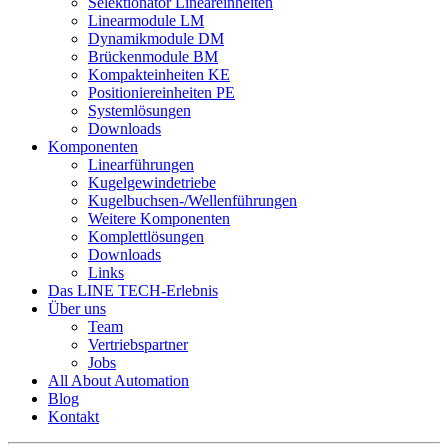
Selektionator Lineareinheiten
Linearmodule LM
Dynamikmodule DM
Brückenmodule BM
Kompakteinheiten KE
Positioniereinheiten PE
Systemlösungen
Downloads
Komponenten
Linearführungen
Kugelgewindetriebe
Kugelbuchsen-/Wellenführungen
Weitere Komponenten
Komplettlösungen
Downloads
Links
Das LINE TECH-Erlebnis
Über uns
Team
Vertriebspartner
Jobs
All About Automation
Blog
Kontakt