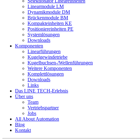
Selektionator Lineareinheiten
Linearmodule LM
Dynamikmodule DM
Brückenmodule BM
Kompakteinheiten KE
Positioniereinheiten PE
Systemlösungen
Downloads
Komponenten
Linearführungen
Kugelgewindetriebe
Kugelbuchsen-/Wellenführungen
Weitere Komponenten
Komplettlösungen
Downloads
Links
Das LINE TECH-Erlebnis
Über uns
Team
Vertriebspartner
Jobs
All About Automation
Blog
Kontakt