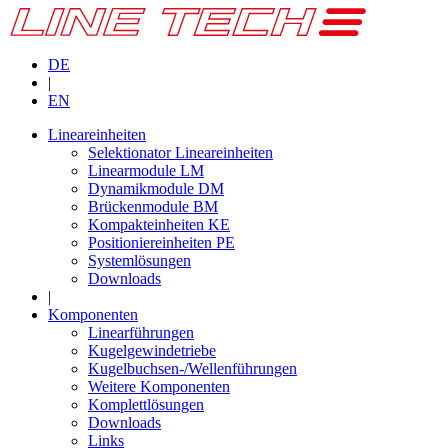
DE
|
EN
Lineareinheiten
Selektionator Lineareinheiten
Linearmodule LM
Dynamikmodule DM
Brückenmodule BM
Kompakteinheiten KE
Positioniereinheiten PE
Systemlösungen
Downloads
|
Komponenten
Linearführungen
Kugelgewindetriebe
Kugelbuchsen-/Wellenführungen
Weitere Komponenten
Komplettlösungen
Downloads
Links